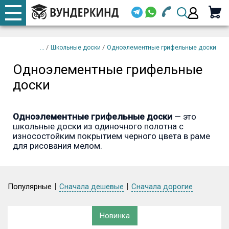
+7 920 668-08-98
Телефоны
закрыть
/
/
Школьные доски
Одноэлементные грифельные доски
Email (
Одноэлементные грифельные
+7 920 668-08-98
доски
Парол
Одноэлементные грифельные доски
— это
школьные доски из одиночного полотна с
Вой
износостойким покрытием черного цвета в раме
для рисования мелом.
Забыли
Популярные
Сначала
дешевые
Сначала
дорогие
Новинка