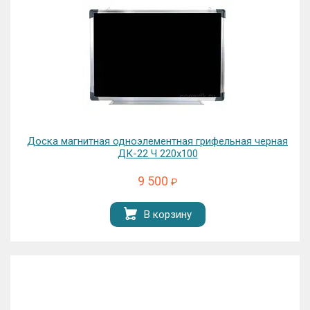
Доска магнитная одноэлементная грифельная черная
ДК-22 Ч 220х100
9 500
₽
В корзину