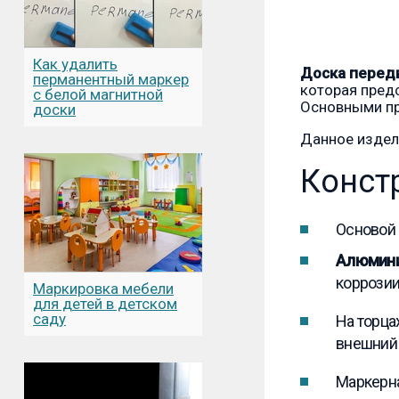
Как удалить
Доска перед
перманентный маркер
которая пред
с белой магнитной
Основными пр
доски
Данное издел
Конст
Основой
Алюмини
коррозии
Маркировка мебели
для детей в детском
саду
На торца
внешний 
Маркерна