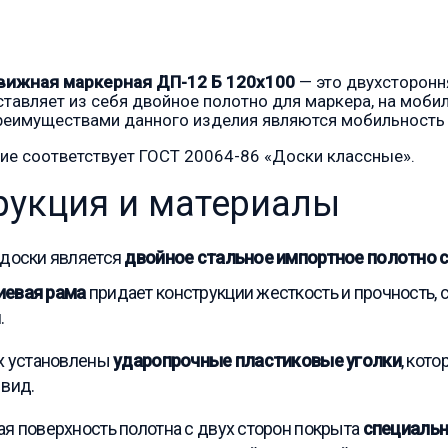
вижная маркерная ДП-12 Б 120х100
— это двухсторон
ставляет из себя двойное полотно для маркера, на моби
еимуществами данного изделия являются мобильность 
ие соответствует ГОСТ 20064-86 «Доски классные».
рукция и материалы
 доски является
двойное стальное импортное полотно 
евая рама
придает конструкции жесткость и прочность, 
.
х установлены
ударопрочные пластиковые уголки
, кот
вид.
я поверхность полотна с двух сторон покрыта
специаль