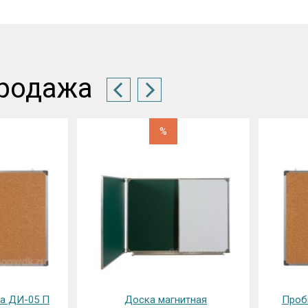
родажа
%
итная
Пробковая доска ДИ-06 П
Доска