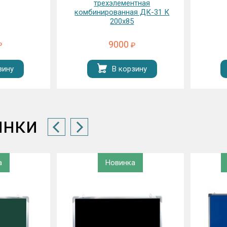
нтная
45х60
я ДК-31 К
5
1500
₽
₽
зину
В корзину
инки
а
Новинка