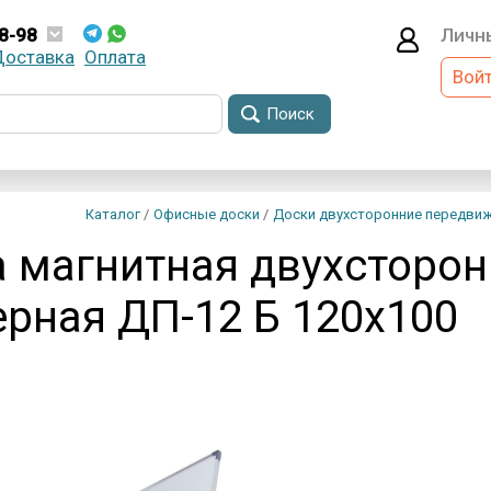
8-98
Личн
Доставка
Оплата
8-08-98
Вой
Поиск
Email 
Парол
Каталог
/
Офисные доски
/
Доски двухсторонние передви
 магнитная двухсторо
Вой
рная ДП-12 Б 120х100
Забыли