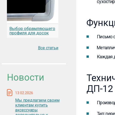
сухостир
Функц
Выбор обрамляющего
профиля для досок
Письмо 
Металлич
Все статьи
Каждая д
Новости
Техни
ДП-12
13.02.2026
Мы предлагаем своим
Производ
клиентам купить
аксессуары
Тип: пер
дополнительно к