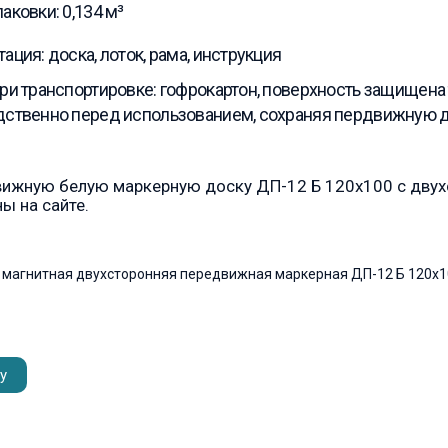
аковки: 0,134 м³
ация: доска, лоток, рама, инструкция
ри транспортировке: гофрокартон, поверхность защищена
ственно перед использованием, сохраняя пердвижную 
вижную белую маркерную доску ДП-12 Б 120х100 с дву
ы на сайте.
 магнитная двухсторонняя передвижная маркерная ДП-12 Б 120х
у