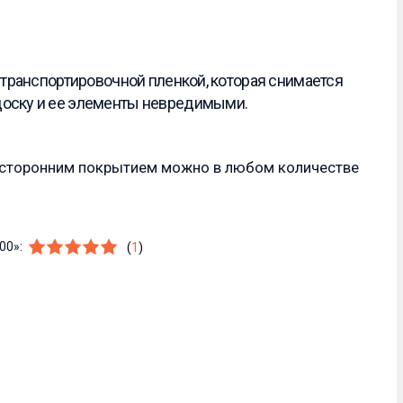
 транспортировочной пленкой, которая снимается
доску и ее элементы невредимыми.
хсторонним покрытием можно в любом количестве
100»:
(
1
)