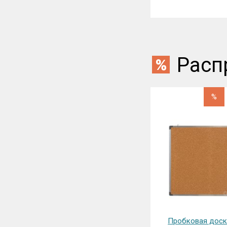
Расп
%
%
Пробковая доска ДИ-05 П
Доска магн