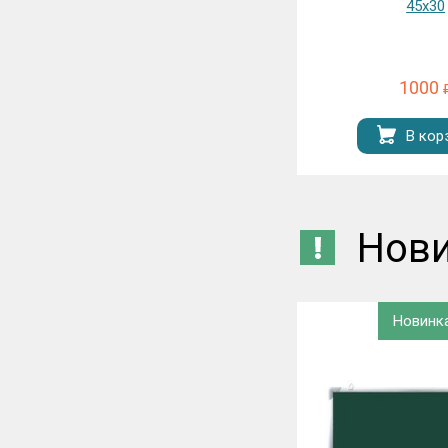
45х30
трехэлеме
комбинированна
200х8
1000
9000
₽
В корзину
В кор
Нов
Новинк