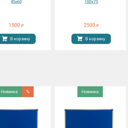
100х75
фетровая ДИ-20 Ф, 200х100
2500
6250
₽
₽
В корзину
В корзину
Новинка
%
Новинка