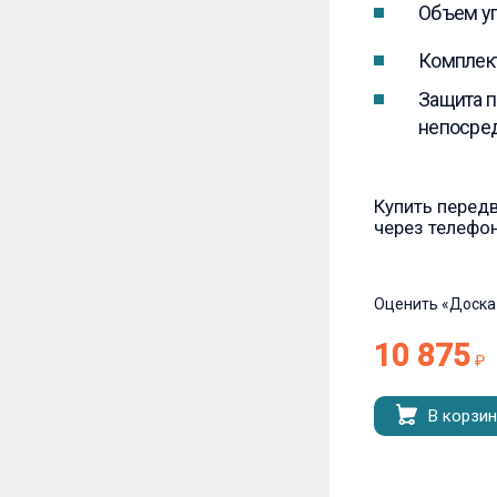
Объем уп
Комплект
Защита п
непосред
Купить перед
через телефон
Оценить
«Доска
10 875
₽
В корзин