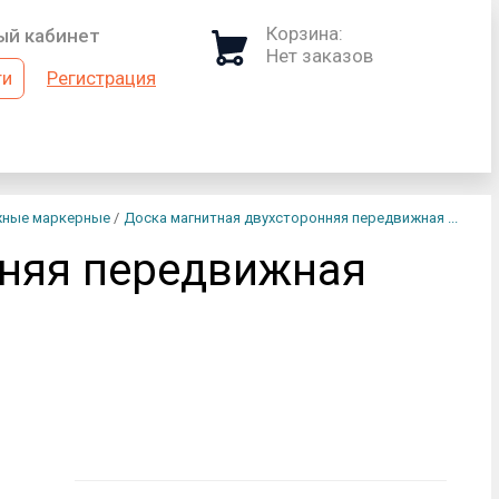
Корзина:
ый кабинет
Нет заказов
ти
Регистрация
(логин)
ь
жные маркерные
/
Доска магнитная двухсторонняя передвижная ...
нняя передвижная
ти
 пароль?