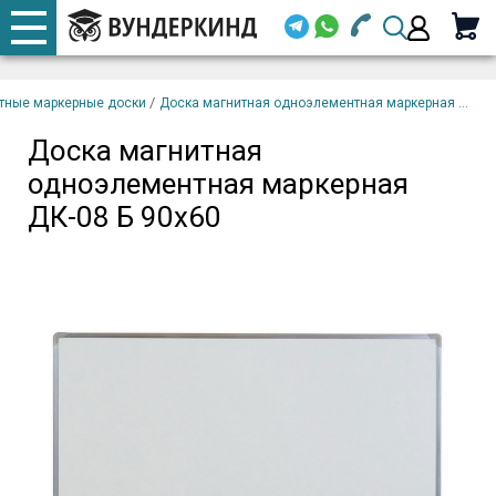
+7 920 668-08-98
Телефоны
Доска магнитная
закрыть
В
одноэлементная
корзину
/
тные маркерные доски
Доска магнитная одноэлементная маркерная ...
Email (
маркерная ДК-08 Б 90х60
Доска магнитная
+7 920 668-08-98
одноэлементная маркерная
Парол
ДК-08 Б 90х60
Вой
Забыли