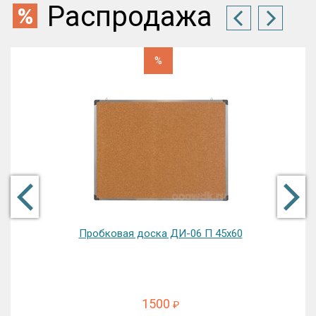
Распродажа
%
Доска магнитная двухсторонняя передвижная
комбинированная ДП-08 К 90х60
9375
₽