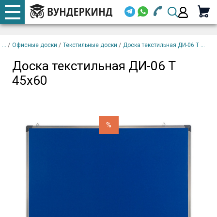
+7 920 668-08-98
Телефоны
Доска текстильная ДИ-06
закрыть
В
Т 45x60
корзину
/
/
/
Офисные доски
Текстильные доски
Доска текстильная ДИ-06 Т ...
Email (
Доска текстильная ДИ-06 Т
+7 920 668-08-98
45x60
Парол
%
Вой
Забыли