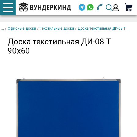
+7 920 668-08-98
Телефоны
Доска текстильная ДИ-08
закрыть
В
Т 90х60
корзину
/
/
/
Офисные доски
Текстильные доски
Доска текстильная ДИ-08 Т ...
Email (
Доска текстильная ДИ-08 Т
+7 920 668-08-98
90х60
Парол
Вой
Забыли