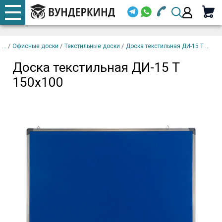
+7 920 668-08-98
Телефоны
Доска текстильная ДИ-15
закрыть
В
Т 150х100
корзину
/
/
/
Офисные доски
Текстильные доски
Доска текстильная ДИ-15 Т ...
Email (
Доска текстильная ДИ-15 Т
+7 920 668-08-98
150х100
Парол
Вой
Забыли