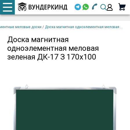
+7 920 668-08-98
Телефоны
Доска магнитная
закрыть
В
одноэлементная меловая
корзину
/
ментные меловые доски
Доска магнитная одноэлементная меловая ...
Email (
зеленая ДК-17 З 170х100
Доска магнитная
+7 920 668-08-98
одноэлементная меловая
Парол
зеленая ДК-17 З 170х100
Вой
Забыли