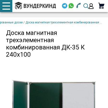
+7 920 668-08-98
Телефоны
Доска магнитная
закрыть
В
трехэлементная
корзину
/
рованные доски
Доска магнитная трехэлементная комбинированная ...
Email (
комбинированная ДК-35
К 240х100
Доска магнитная
+7 920 668-08-98
трехэлементная
Парол
комбинированная ДК-35 К
240х100
Вой
Забыли