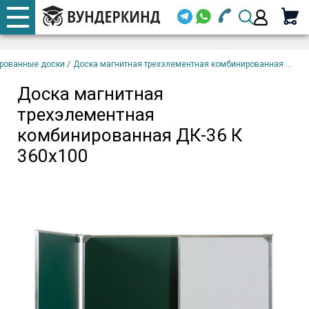
+7 920 668-08-98
Телефоны
Доска магнитная
закрыть
В
трехэлементная
корзину
/
рованные доски
Доска магнитная трехэлементная комбинированная ...
Email (
комбинированная ДК-36
К 360х100
Доска магнитная
+7 920 668-08-98
трехэлементная
Парол
комбинированная ДК-36 К
360х100
Вой
Забыли