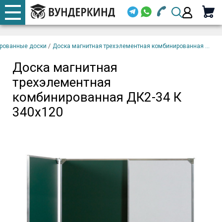
+7 920 668-08-98
Телефоны
Доска магнитная
закрыть
В
трехэлементная
корзину
/
рованные доски
Доска магнитная трехэлементная комбинированная ...
Email (
комбинированная ДК2-34
К 340х120
Доска магнитная
+7 920 668-08-98
трехэлементная
Парол
комбинированная ДК2-34 К
340х120
Вой
Забыли