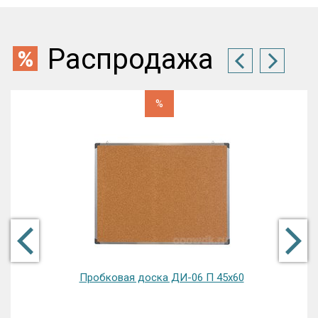
Распродажа
%
Пробковая доска ДИ-06 П 45х60
До