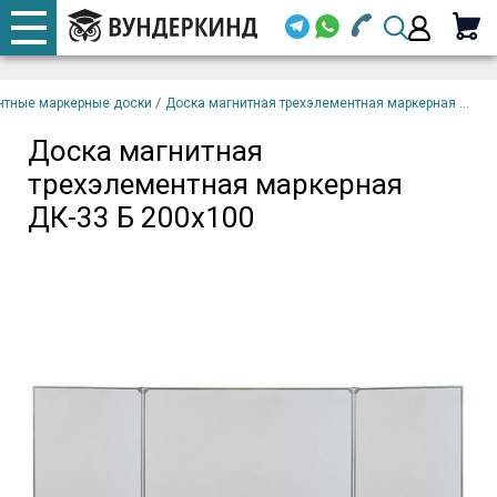
+7 920 668-08-98
Телефоны
Доска магнитная
закрыть
В
трехэлементная
корзину
/
нтные маркерные доски
Доска магнитная трехэлементная маркерная ...
Email (
маркерная ДК-33 Б
200х100
Доска магнитная
+7 920 668-08-98
трехэлементная маркерная
Парол
ДК-33 Б 200х100
Вой
Забыли