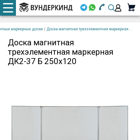
+7 920 668-08-98
Телефоны
Доска магнитная
закрыть
В
трехэлементная
корзину
/
нтные маркерные доски
Доска магнитная трехэлементная маркерная ...
Email (
маркерная ДК2-37 Б
250х120
Доска магнитная
+7 920 668-08-98
трехэлементная маркерная
Парол
ДК2-37 Б 250х120
Вой
Забыли