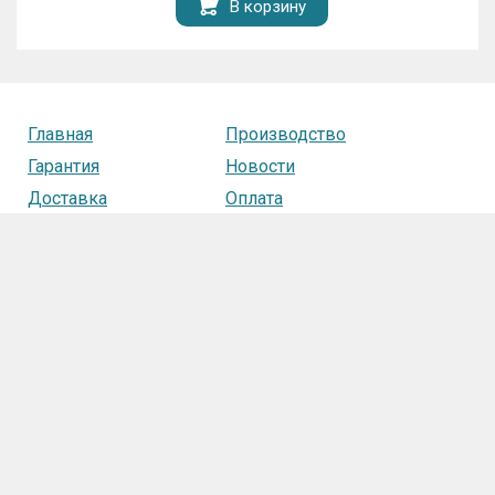
В корзину
Главная
Производство
Гарантия
Новости
Доставка
Оплата
Статьи
Контакты
Замена и возврат
товара
+7 920 668-08-98
© 2011-2026 Производитель школьной мебели
«
OOOWDK
»
РФ, 216100 Смоленская область, Краснинский район, п.г.т. Красный,
ул. Суворова, 16