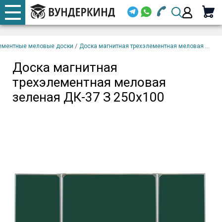
+7 920 668-08-98
Телефоны
Доска магнитная
закрыть
В
трехэлементная меловая
корзину
/
ементные меловые доски
Доска магнитная трехэлементная меловая ...
Email (
зеленая ДК-37 З 250х100
Доска магнитная
+7 920 668-08-98
трехэлементная меловая
Парол
зеленая ДК-37 З 250х100
Вой
Забыли